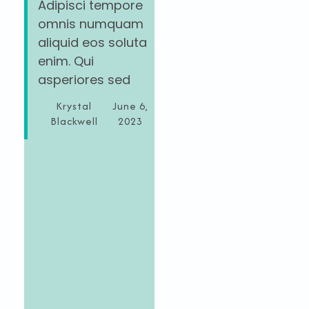
Adipisci tempore
omnis numquam
aliquid eos soluta
enim. Qui
asperiores sed
Krystal
June 6,
Blackwell
2023